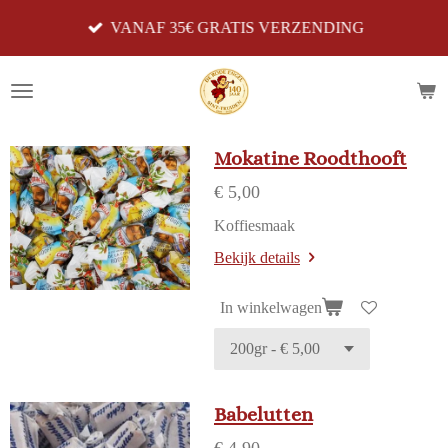
Ga
VANAF 35€ GRATIS VERZENDING
direct
naar
de
hoofdinhoud
Mokatine Roodthooft
€ 5,00
Koffiesmaak
Bekijk details
In winkelwagen
Babelutten