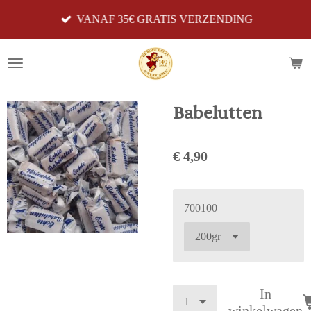
Ga
VANAF 35€ GRATIS VERZENDING
direct
naar
de
hoofdinhoud
Babelutten
€ 4,90
700100
In
winkelwagen