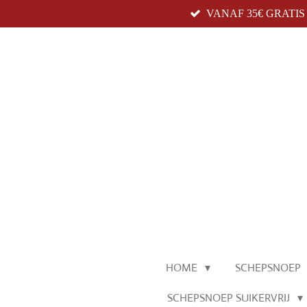
VANAF 35€ GRATI
Ga
direct
naar
de
hoofdinhoud
HOME
SCHEPSNOEP
SCHEPSNOEP SUIKERVRIJ