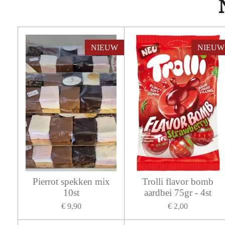
NIEUW
NIEUW
Pierrot spekken mix
Trolli flavor bomb
10st
aardbei 75gr - 4st
€ 9,90
€ 2,00