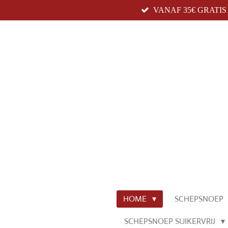
VANAF 35€ GRATI
Ga
direct
naar
de
hoofdinhoud
HOME
SCHEPSNOEP
SCHEPSNOEP SUIKERVRIJ