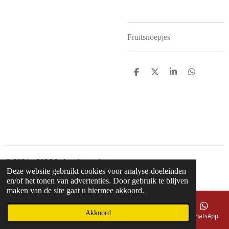
Fruitsnoepjes
D
D
S
D
e
e
h
e
l
e
a
l
e
l
r
e
n
e
n
© 2021 - 2026 Inderodeengel
Deze website gebruikt cookies voor analyse-doeleinden
Powered by
JouwWeb
en/of het tonen van advertenties. Door gebruik te blijven
maken van de site gaat u hiermee akkoord.
Akkoord
E-mailadres
Telefoonnummer
Kaart
Facebook
WhatsApp