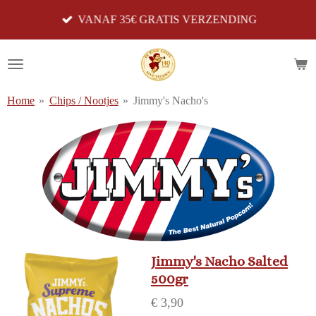
Ga
VANAF 35€ GRATIS VERZENDING
direct
naar
de
hoofdinhoud
Home
»
Chips / Nootjes
»
Jimmy's Nacho's
Jimmy's Nacho Salted
500gr
€ 3,90