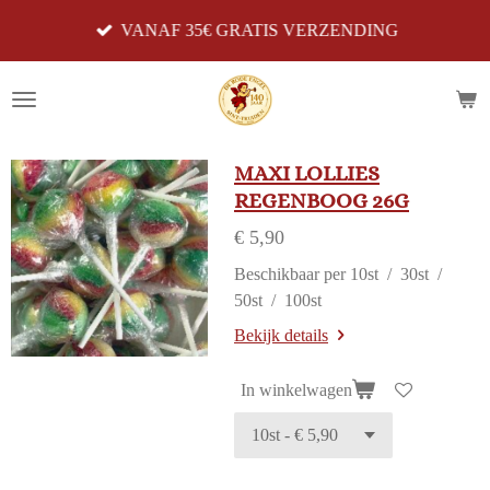
Ga
VANAF 35€ GRATIS VERZENDING
direct
naar
de
hoofdinhoud
MAXI LOLLIES
REGENBOOG 26G
€ 5,90
Beschikbaar per 10st / 30st /
50st / 100st
Bekijk details
In winkelwagen