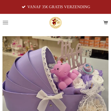
Ga
VANAF 35€ GRATIS VERZENDING
direct
naar
de
hoofdinhoud