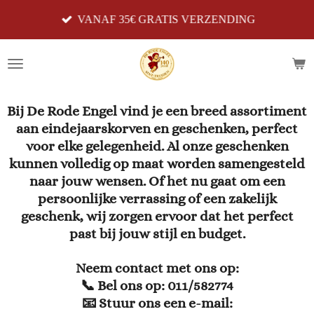
Ga
VANAF 35€ GRATIS VERZENDING
direct
naar
de
hoofdinhoud
Bij
De Rode Engel
vind je een breed assortiment
aan eindejaarskorven en geschenken, perfect
voor elke gelegenheid. Al onze geschenken
kunnen volledig op maat worden samengesteld
naar jouw wensen. Of het nu gaat om een
persoonlijke verrassing of een zakelijk
geschenk, wij zorgen ervoor dat het perfect
past bij jouw stijl en budget.
Neem contact met ons op:
📞 Bel ons op: 011/582774
📧 Stuur ons een e-mail: