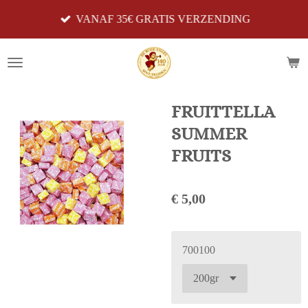
Ga
VANAF 35€ GRATIS VERZENDING
direct
naar
de
hoofdinhoud
FRUITTELLA
SUMMER
FRUITS
€ 5,00
700100