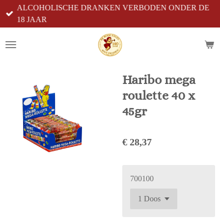
ALCOHOLISCHE DRANKEN VERBODEN ONDER DE
Ga
18 JAAR
direct
naar
de
hoofdinhoud
Haribo mega
roulette 40 x
45gr
€ 28,37
700100