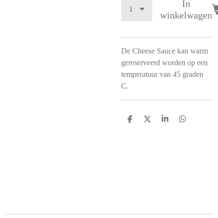
In
winkelwagen
De Cheese Sauce kan warm
gereserveerd worden op een
temperatuur van 45 graden
C.
D
D
S
D
e
e
h
e
l
e
a
l
e
l
r
e
n
e
n