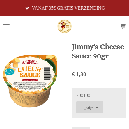
Ga
VANAF 35€ GRATIS VERZENDING
direct
naar
de
hoofdinhoud
Jimmy's Cheese
Sauce 90gr
€ 1,30
700100