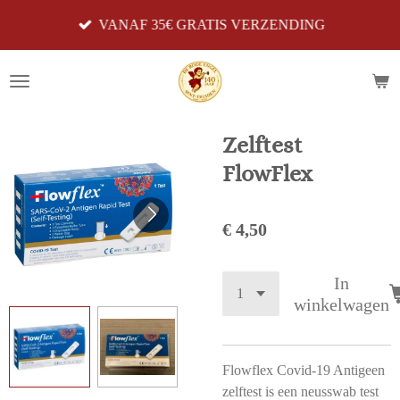
Ga
VANAF 35€ GRATIS VERZENDING
direct
naar
de
hoofdinhoud
Zelftest
FlowFlex
€ 4,50
In
winkelwagen
Flowflex Covid-19 Antigeen
zelftest is een neusswab test