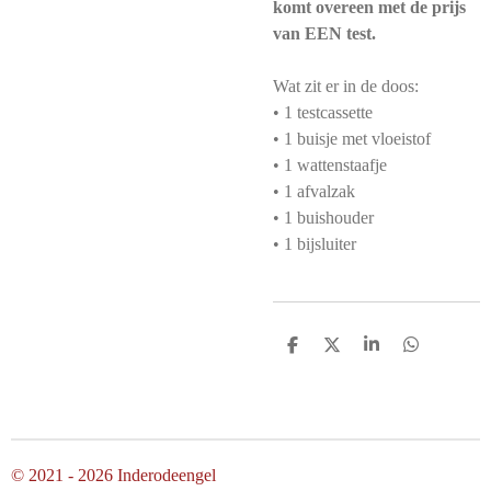
komt overeen met de prijs
van EEN test.
Wat zit er in de doos:
• 1 testcassette
• 1 buisje met vloeistof
• 1 wattenstaafje
• 1 afvalzak
• 1 buishouder
• 1 bijsluiter
D
D
S
D
e
e
h
e
l
e
a
l
e
l
r
e
n
e
n
© 2021 - 2026 Inderodeengel