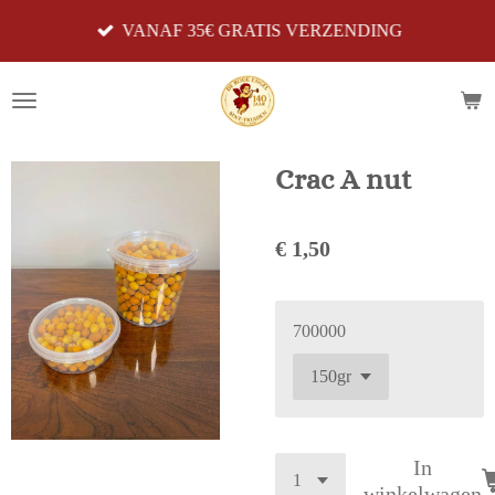
Ga
VANAF 35€ GRATIS VERZENDING
direct
naar
de
hoofdinhoud
Crac A nut
€ 1,50
700000
In
winkelwagen