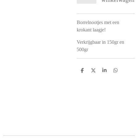
Borrelnootjes met een
krokant laagje!
Verkrijgbaar in 150gr en
500gr
D
D
S
D
e
e
h
e
l
e
a
l
e
l
r
e
n
e
n