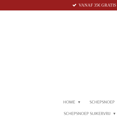
VANAF 35€ GRATI
Ga
direct
naar
de
hoofdinhoud
HOME
SCHEPSNOEP
SCHEPSNOEP SUIKERVRIJ