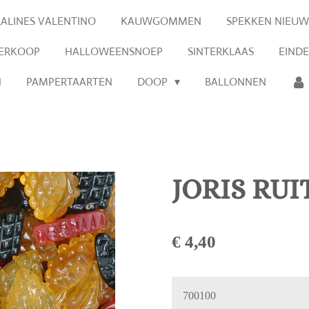
RALINES VALENTINO
KAUWGOMMEN
SPEKKEN NIEUW
VERKOOP
HALLOWEENSNOEP
SINTERKLAAS
EIND
N
PAMPERTAARTEN
DOOP
BALLONNEN
JORIS RUI
€ 4,40
700100