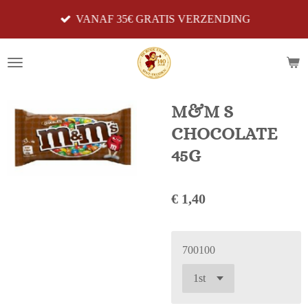
Ga
VANAF 35€ GRATIS VERZENDING
direct
naar
de
hoofdinhoud
M&M S
CHOCOLATE
45G
€ 1,40
700100