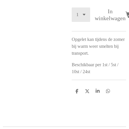
In
winkelwagen
Opgelet kan tijdens de zomer
bij warm weer smelten bij
transport.
Beschikbaar per 1st / 5st /
10st / 24st
D
D
S
D
e
e
h
e
l
e
a
l
e
l
r
e
n
e
n