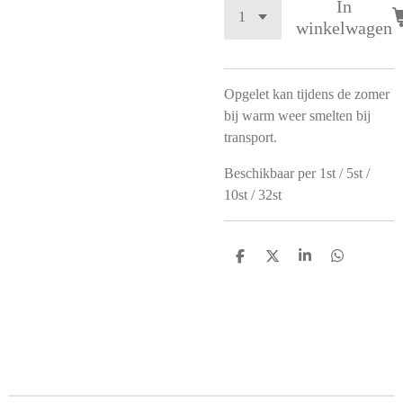
In
winkelwagen
Opgelet kan tijdens de zomer
bij warm weer smelten bij
transport.
Beschikbaar per 1st / 5st /
10st / 32st
D
D
S
D
e
e
h
e
l
e
a
l
e
l
r
e
n
e
n