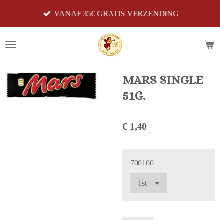
Ga
VANAF 35€ GRATIS VERZENDING
direct
naar
de
hoofdinhoud
MARS SINGLE
51G.
€ 1,40
700100