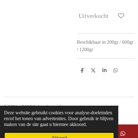
Uitverkocht
Beschikbaar in 200gr / 600gr
/ 1200gr
D
D
S
D
e
e
h
e
l
e
a
l
e
l
r
e
n
e
n
© 2021 - 2026 Inderodeengel
Deze website gebruikt cookies voor analyse-doeleinden
Powered by
JouwWeb
en/of het tonen van advertenties. Door gebruik te blijven
maken van de site gaat u hiermee akkoord.
Akkoord