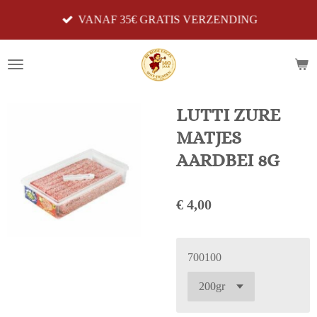
Ga
VANAF 35€ GRATIS VERZENDING
direct
naar
de
hoofdinhoud
LUTTI ZURE
MATJES
AARDBEI 8G
€ 4,00
700100