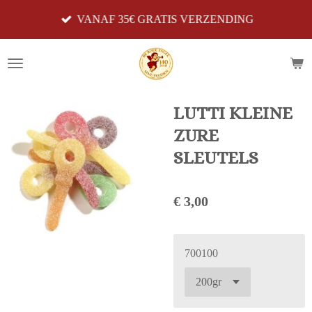
Ga
VANAF 35€ GRATIS VERZENDING
direct
naar
de
hoofdinhoud
LUTTI KLEINE
ZURE
SLEUTELS
€ 3,00
700100