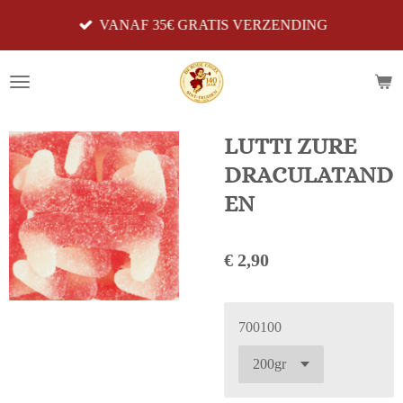
Ga
VANAF 35€ GRATIS VERZENDING
direct
naar
de
hoofdinhoud
LUTTI ZURE
DRACULATAND
EN
€ 2,90
700100