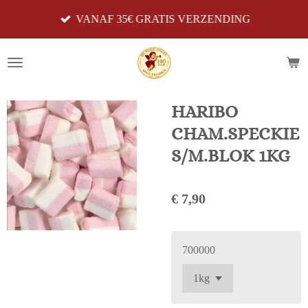
Ga
VANAF 35€ GRATIS VERZENDING
direct
naar
de
hoofdinhoud
HARIBO
CHAM.SPECKIE
S/M.BLOK 1KG
€ 7,90
700000