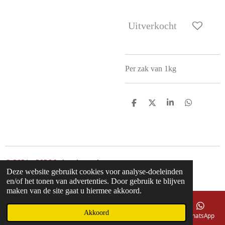
Uitverkocht
Per zak van 1kg
D
D
S
D
e
e
h
e
l
e
a
l
e
l
r
e
n
e
n
© 2021 - 2026 Inderodeengel
Deze website gebruikt cookies voor analyse-doeleinden
Powered by
JouwWeb
en/of het tonen van advertenties. Door gebruik te blijven
maken van de site gaat u hiermee akkoord.
Akkoord
E-mailadres
Telefoonnummer
Kaart
Facebook
WhatsApp