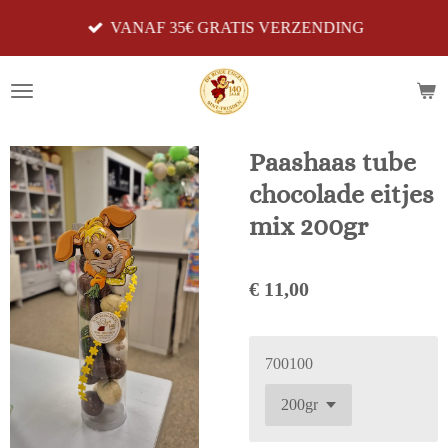
Ga
VANAF 35€ GRATIS VERZENDING
direct
naar
de
hoofdinhoud
Paashaas tube
chocolade eitjes
mix 200gr
€ 11,00
700100