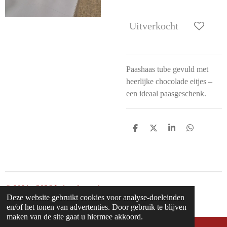
Uitverkocht
Paashaas tube gevuld met
heerlijke chocolade eitjes –
een ideaal paasgeschenk.
D
D
S
D
e
e
h
e
l
e
a
l
e
l
r
e
n
e
n
© 2021 - 2026 Inderodeengel
Deze website gebruikt cookies voor analyse-doeleinden
Powered by
JouwWeb
en/of het tonen van advertenties. Door gebruik te blijven
maken van de site gaat u hiermee akkoord.