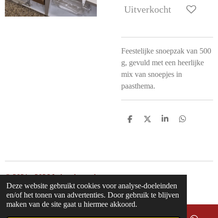
Uitverkocht
Feestelijke snoepzak van 500
g, gevuld met een heerlijke
mix van snoepjes in
paasthema.
D
D
S
D
e
e
h
e
l
e
a
l
e
l
r
e
n
e
n
© 2021 - 2026 Inderodeengel
Deze website gebruikt cookies voor analyse-doeleinden
Powered by
JouwWeb
en/of het tonen van advertenties. Door gebruik te blijven
maken van de site gaat u hiermee akkoord.