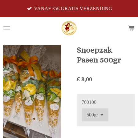
Ga
VANAF 35€ GRATIS VERZENDING
direct
naar
de
hoofdinhoud
Snoepzak
Pasen 500gr
€ 8,00
700100