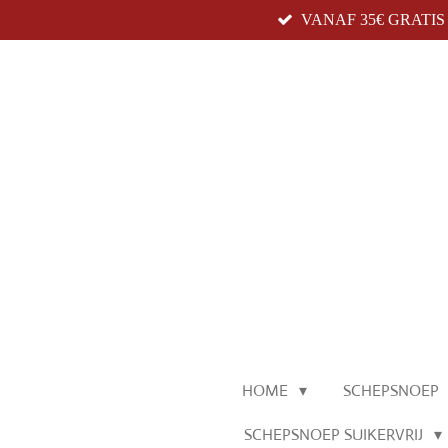
VANAF 35€ GRATI
Ga
direct
naar
de
hoofdinhoud
HOME
SCHEPSNOEP
SCHEPSNOEP SUIKERVRIJ