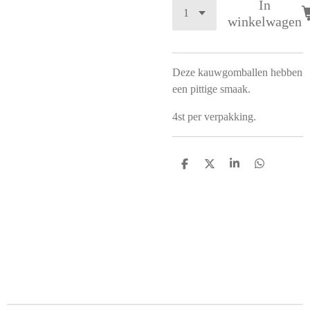
In
winkelwagen
Deze kauwgomballen hebben
een pittige smaak.
4st per verpakking.
D
D
S
D
e
e
h
e
l
e
a
l
e
l
r
e
n
e
n