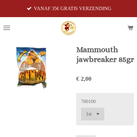
Ga
VANAF 35€ GRATIS VERZENDING
direct
naar
de
hoofdinhoud
Mammouth
jawbreaker 85gr
€ 2,00
700100