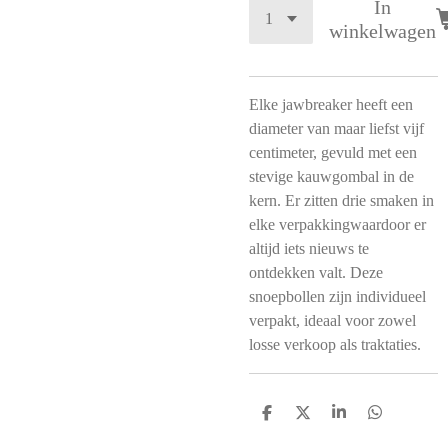
In
winkelwagen
Elke jawbreaker heeft een
diameter van maar liefst vijf
centimeter, gevuld met een
stevige kauwgombal in de
kern. Er zitten drie smaken in
elke verpakkingwaardoor er
altijd iets nieuws te
ontdekken valt. Deze
snoepbollen zijn individueel
verpakt, ideaal voor zowel
losse verkoop als traktaties.
D
D
S
D
e
e
h
e