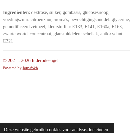
l
e
a
l
e
l
r
e
n
e
n
Ingrediënten
: dextrose, suiker, gombasis, glucosesiroop,
voedingszuur: citroenzuur, aroma's, bevochtigingsmiddel: glycerine,
gemodificeerd zetmeel, kleurstoffen: E133, E141, E160a, E163,
zwarte wortel concentraat, glansmiddelen: schellak, antioxydant
E321
© 2021 - 2026 Inderodeengel
Powered by
JouwWeb
Deze website gebruikt cookies voor analyse-doeleinden