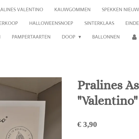
RALINES VALENTINO
KAUWGOMMEN
SPEKKEN NIEUW
VERKOOP
HALLOWEENSNOEP
SINTERKLAAS
EIND
N
PAMPERTAARTEN
DOOP
BALLONNEN
Pralines A
"Valentino"
€ 3,90