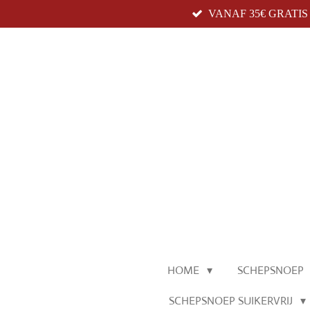
VANAF 35€ GRATI
Ga
direct
naar
de
hoofdinhoud
HOME
SCHEPSNOEP
SCHEPSNOEP SUIKERVRIJ