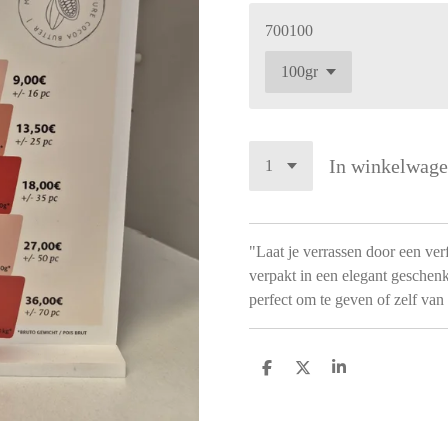
700100
In winkelwag
"Laat je verrassen door een verfi
verpakt in een elegant geschen
perfect om te geven of zelf van 
D
D
S
e
e
h
l
e
a
e
l
r
n
e