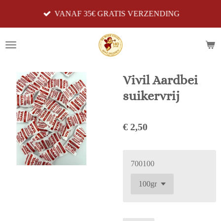
Ga
VANAF 35€ GRATIS VERZENDING
direct
naar
de
hoofdinhoud
Vivil Aardbei
suikervrij
€ 2,50
700100