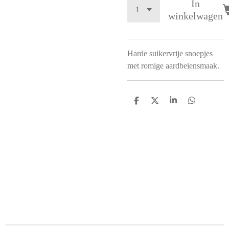
In
winkelwagen
Harde suikervrije snoepjes
met romige aardbeiensmaak.
D
D
S
D
e
e
h
e
l
e
a
l
e
l
r
e
n
e
n