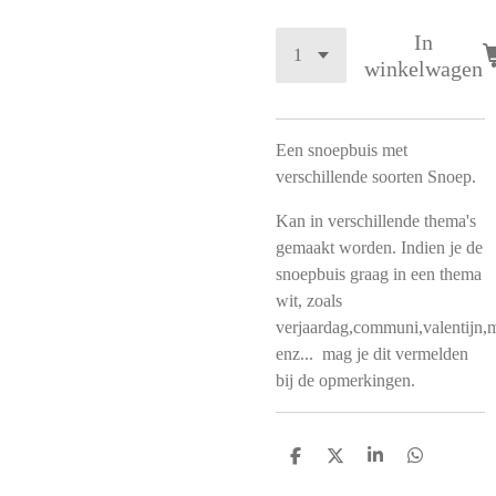
In
winkelwagen
Een snoepbuis met
verschillende soorten Snoep.
Kan in verschillende thema's
gemaakt worden. Indien je de
snoepbuis graag in een thema
wit, zoals
verjaardag,communi,valentijn,
enz... mag je dit vermelden
bij de opmerkingen.
D
D
S
D
e
e
h
e