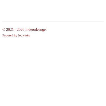
l
e
a
l
e
l
r
e
n
e
n
© 2021 - 2026 Inderodeengel
Powered by
JouwWeb