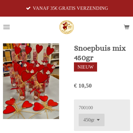
Ga
VANAF 35€ GRATIS VERZENDING
direct
naar
de
hoofdinhoud
Snoepbuis mix
450gr
NIEUW
€ 10,50
700100