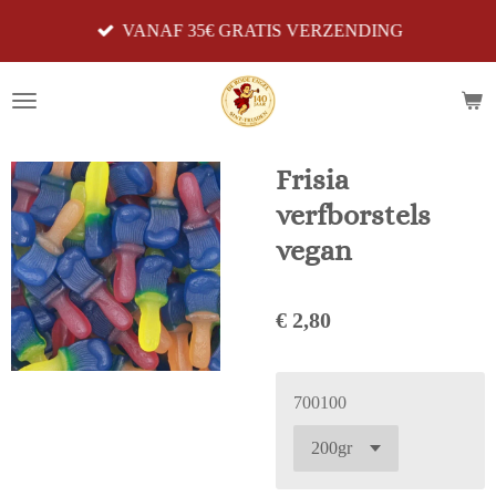
Ga
VANAF 35€ GRATIS VERZENDING
direct
naar
de
hoofdinhoud
Frisia
verfborstels
vegan
€ 2,80
700100