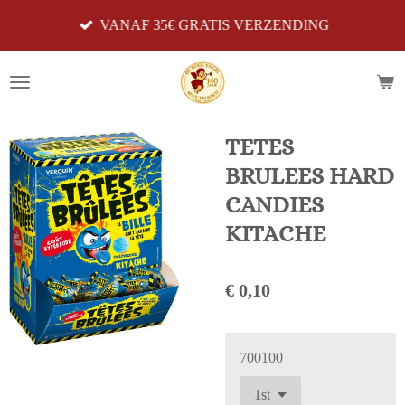
Ga
VANAF 35€ GRATIS VERZENDING
direct
naar
de
hoofdinhoud
TETES
BRULEES HARD
CANDIES
KITACHE
€ 0,10
700100