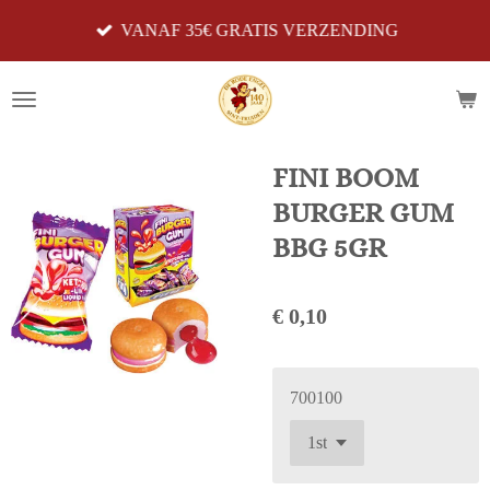
Ga
VANAF 35€ GRATIS VERZENDING
direct
naar
de
hoofdinhoud
FINI BOOM
BURGER GUM
BBG 5GR
€ 0,10
700100